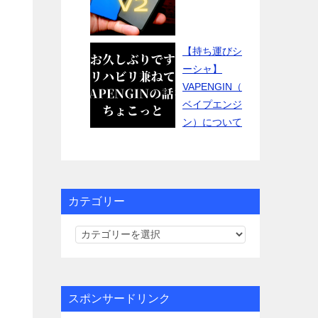
【持ち運びシ
ーシャ】
VAPENGIN（
ベイプエンジ
ン）について
カテゴリー
カ
テ
ゴ
リ
スポンサードリンク
ー