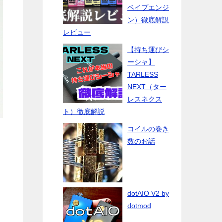
ベイプエンジ
ン）徹底解説
レビュー
【持ち運びシ
ーシャ】
TARLESS
NEXT（ター
レスネクス
ト）徹底解説
コイルの巻き
数のお話
dotAIO V2 by
dotmod