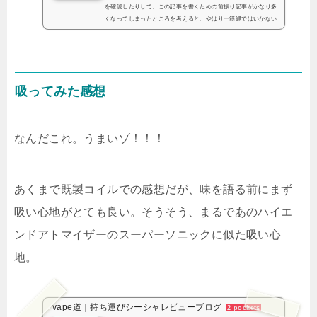
を確認したりして、この記事を書くための前振り記事がかなり多
くなってしまったところを考えると、やはり一筋縄ではいかない
問題ですねバッテリーの話題というのはまったく。ということで
「自分の使う抵抗...
吸ってみた感想
なんだこれ。うまいゾ！！！
あくまで既製コイルでの感想だが、味を語る前にまず
吸い心地がとても良い。そうそう、まるであのハイエ
ンドアトマイザーのスーパーソニックに似た吸い心
地。
vape道｜持ち運びシーシャレビューブログ
2 pockets