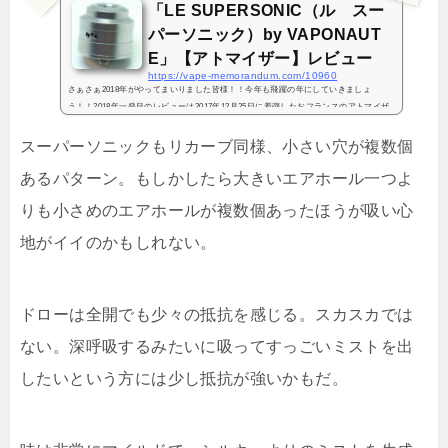
「LE SUPERSONIC（ル スー
パーソニック）by VAPONAUT
E」【アトマイザー】レビュー
https://vape-memorandum.com/10960
さぁさぁ2018年がやってまいりました皆様！！今年も飛躍の年にしていきましょ
う！！2018年一発目のレビューは2017年12月25日に着弾したおフランスのアトマイザ
ーです！！すでに本家のみならず国内でも売り切れております！！誰が得するんです
か！！というレビューで...
スーパーソニックもリカーブ同様、小さい穴が複数個
あるパターン。もしかしたら大きいエアホール一つよ
りも小さめのエアホールが複数個あったほうが吸い心
地がイイのかもしれない。
ドローは全開でも少々の抵抗を感じる。スカスカでは
ない。深呼吸するみたいに吸ってすっごいミストを出
したいという方には少し抵抗が強いかもだ。