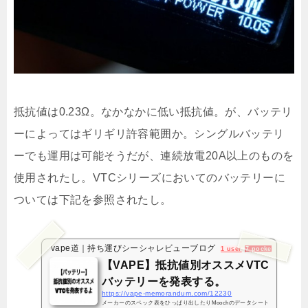
抵抗値は0.23Ω。なかなかに低い抵抗値。が、バッテリ
ーによってはギリギリ許容範囲か。シングルバッテリ
ーでも運用は可能そうだが、連続放電20A以上のものを
使用されたし。VTCシリーズにおいてのバッテリーに
ついては下記を参照されたし。
vape道｜持ち運びシーシャレビューブログ
1 user
7 pockets
【VAPE】抵抗値別オススメVTC
バッテリーを発表する。
https://vape-memorandum.com/12230
メーカーのスペック表をひっぱり出したりMoochのデータシート