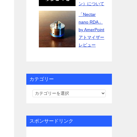
ン）について
「Nectar
nano RDA」
by AmerPoint
アトマイザー
レビュー
カテゴリー
カ
テ
ゴ
リ
スポンサードリンク
ー