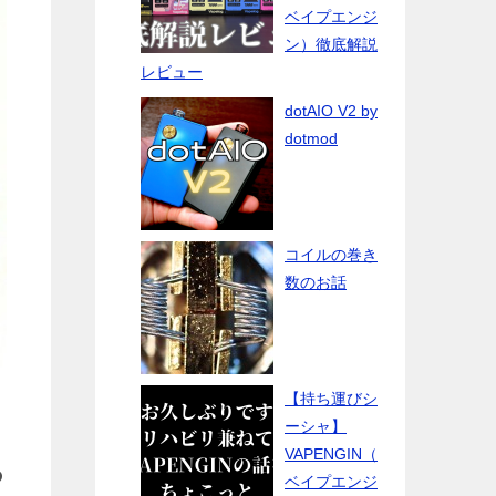
ベイプエンジ
ン）徹底解説
レビュー
dotAIO V2 by
dotmod
コイルの巻き
数のお話
【持ち運びシ
ーシャ】
VAPENGIN（
あ
ベイプエンジ