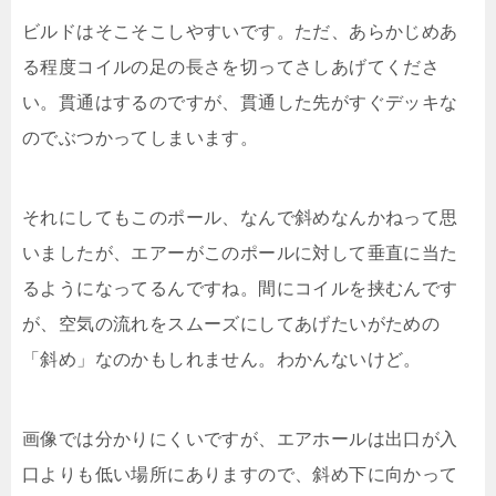
ンを使いたいけど、作れないしめんどちゃいね」と思っちゃう方々にオススメできる
プリメイドコイルの紹...
ビルドはそこそこしやすいです。ただ、あらかじめあ
る程度コイルの足の長さを切ってさしあげてくださ
い。貫通はするのですが、貫通した先がすぐデッキな
のでぶつかってしまいます。
それにしてもこのポール、なんで斜めなんかねって思
いましたが、エアーがこのポールに対して垂直に当た
るようになってるんですね。間にコイルを挟むんです
が、空気の流れをスムーズにしてあげたいがための
「斜め」なのかもしれません。わかんないけど。
画像では分かりにくいですが、エアホールは出口が入
口よりも低い場所にありますので、斜め下に向かって