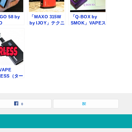
O 58 by
「MAXO 315W
「Q-BOX by
O
by IJOY」テクニ
SMOK」VAPEス
OR」VAPE
カルMODレビュ
ターターレビュ
ーターレビ
ー
ー
VAPE
LESS（ター
by ベプロ
スタータ
レビュー
0