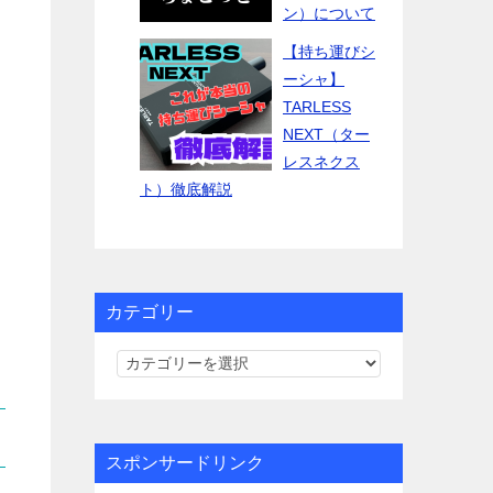
ン）について
【持ち運びシ
ーシャ】
TARLESS
NEXT（ター
レスネクス
ト）徹底解説
カテゴリー
カ
テ
ゴ
リ
スポンサードリンク
ー