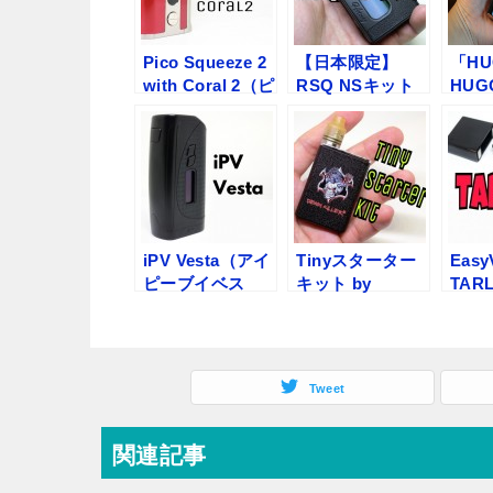
Pico Squeeze 2
【日本限定】
「HUG
with Coral 2（ピ
RSQ NSキット
HUG
コスクイーズ２
by Hotcig【スタ
VAP
とコーラル２）
ーター】レビュ
スタ
by Eleaf【テク
ー
ュー
スコ】【スター
ター】レビュー
iPV Vesta（アイ
Tinyスターター
Easy
ピーブイベス
キット by
TAR
タ） by
Demon Killer(デ
レス）
Pioneer4you【
ーモンキラー)
グ【
MOD】レビュー
【スターター】
ー】
レビュー
Tweet
関連記事