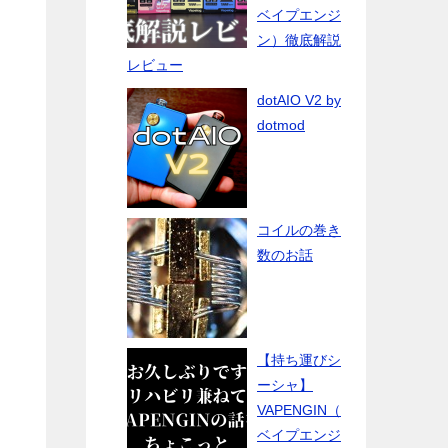
ベイプエンジ
ン）徹底解説
レビュー
dotAIO V2 by
dotmod
コイルの巻き
数のお話
【持ち運びシ
ーシャ】
VAPENGIN（
ベイプエンジ