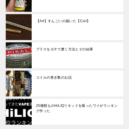
【Art】すんごいの届いた【Coil】
ブラスをガチで磨く方法とその結果
コイルの巻き数のお話
25種類ものHiLIQリキッドを吸ったワイがランキン
グ作った