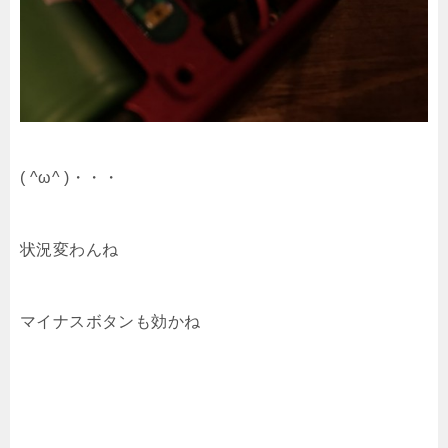
( ^ω^ )・・・
状況変わんね
マイナスボタンも効かね