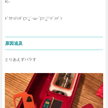
応。
ﾄﾞｳﾅｯﾃﾝﾀﾞ(੭ु´･ω･`)੭ु⁾⁾ﾊﾞﾝﾊﾞﾝ
原因追及
とりあえずバラす