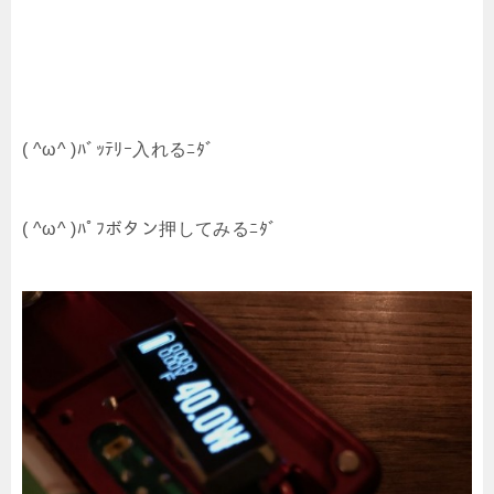
( ^ω^ )ﾊﾞｯﾃﾘｰ入れるﾆﾀﾞ
( ^ω^ )ﾊﾟﾌボタン押してみるﾆﾀﾞ