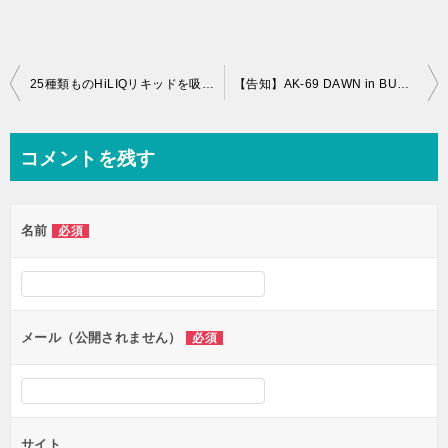
投
25種類ものHiLIQリキッドを吸ったワイがランキング作った
【告知】AK-69 DAWN in BUDOKANにJ WELLが
稿
ナ
コメントを残す
ビ
ゲ
名前
必須
ー
シ
ョ
ン
メール（公開されません）
必須
サイト