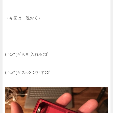
（今回は一晩おく）
( ^ω^ )ﾊﾞｯﾃﾘｰ入れるﾝｺﾞ
( ^ω^ )ﾊﾟﾌボタン押すﾝｺﾞ