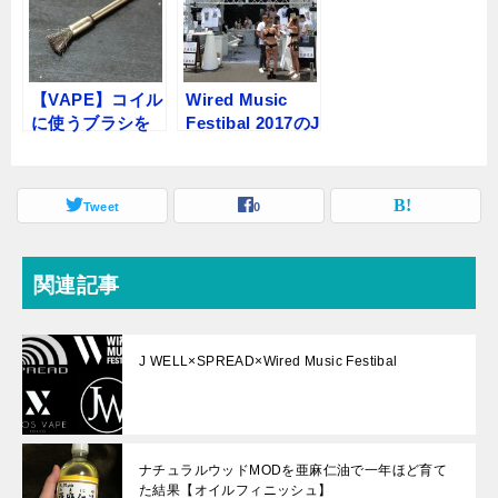
【VAPE】コイル
Wired Music
に使うブラシを
Festibal 2017のJ
買ってみたよ
WELLブースに
【掃除】
行ってきた話
Tweet
0
関連記事
J WELL×SPREAD×Wired Music Festibal
ナチュラルウッドMODを亜麻仁油で一年ほど育て
た結果【オイルフィニッシュ】