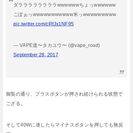
ダララララララララwwwwwwちょっwwwwww
こぽぉっwwwwwwwwwww米っwwwwwwwww
pic.twitter.com/cRfJx1NF95
— VAPE道〜タカユウ〜 (@vape_road)
September 28, 2017
御覧の通り、プラスボタンが押され続けられる状態で
ござる。
そして40Wに達したらマイナスボタンを押しても無反