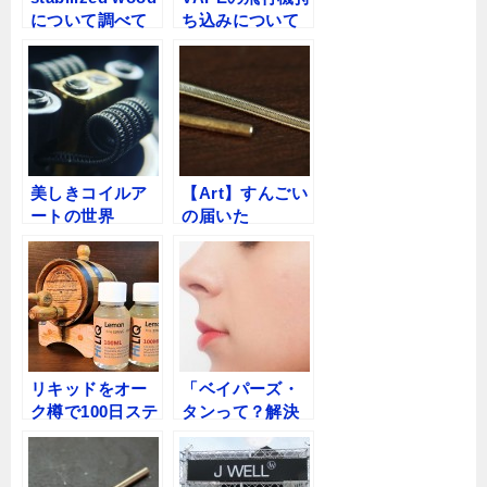
について調べて
ち込みについて
みた
美しきコイルア
【Art】すんごい
ートの世界
の届いた
【Coil】
リキッドをオー
「ベイパーズ・
ク樽で100日ステ
タンって？解決
ィープした結果
法は？」VAPEコ
ｗｗｗ
ラム