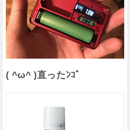
( ^ω^ )直ったﾝｺﾞ