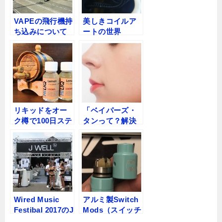
VAPEの飛行機持
美しきコイルア
ち込みについて
ートの世界
リキッドをオー
「ベイパーズ・
ク樽で100日ステ
タンって？解決
ィープした結果
法は？」VAPEコ
ｗｗｗ
ラム
Wired Music
アルミ製Switch
Festibal 2017のJ
Mods（スイッチ
WELLブースに
モッズ）のメン