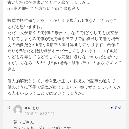
古い記事に今更書いてもご迷惑でしょうが…
5.5巻と仰ってた方もいたので書き込み。
数式で抵抗値などをしっかり測る場合は5巻なんだと言うこ
とだと思いますね。
ただ、人が巻くので(僕の場合下手なので)どうしても誤差が
生じてしまうので僕が抵抗値をアプリで計算出して巻く場合
あの画像だと5.5巻か6巻で大体計算通りになります。画像の
通りが5巻だと抵抗値がオーバーしてしまいます。コイル足
なども考慮してもどうしても完璧に巻けないからだと思いま
すが。ちなみに3.5ミリ軸の場合の結果で軸の大きさでズレて
きます。
個人的解釈として、巻き数の正しい数え方は記事の通りで、
僕のように下手で誤差が出てしまい5.5巻で考えてしっくり来
る人もいるってことではないでしょうか。
ria
より:
返信
2018-04-08 20:16
葉っぱさん
コメントありがとうございます。