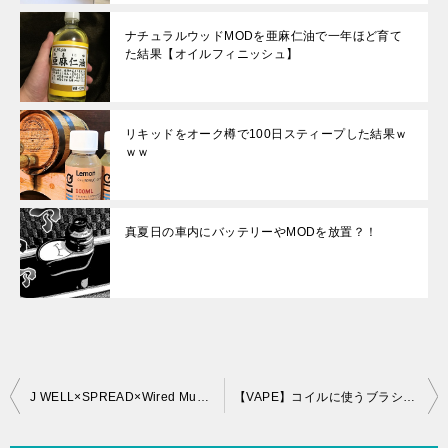
ナチュラルウッドMODを亜麻仁油で一年ほど育て
た結果【オイルフィニッシュ】
リキッドをオーク樽で100日スティープした結果ｗ
ｗｗ
真夏日の車内にバッテリーやMODを放置？！
投
J WELL×SPREAD×Wired Music Festibal
【VAPE】コイルに使うブラシを買ってみたよ【掃除】
稿