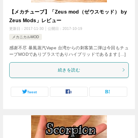
【メカチューブ】「Zeus mod（ゼウスモッド） by
Zeus Mods」レビュー
更新日：
2017-11-30
公開日：
2017-10-19
メカニカルMOD
感谢不尽 暴風蒸汽Vape 台湾からの刺客第二弾は今回もチュ
ーブMODでありブラスでありハイブリッドであるます […]
続きを読む
Tweet
0