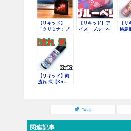
【リキッド】
【リキッド】ア
【リ
「クリミナ：ブ
イス・ブルーベ
桃烏龍
ラックエナジー
リー【HiLIQ】レ
レビ
チェリー by MK
ビュー
VAPE」レビュー
【リキッド】雨
流れ 弐【Koi-
Koi】レビュー
Tweet
関連記事