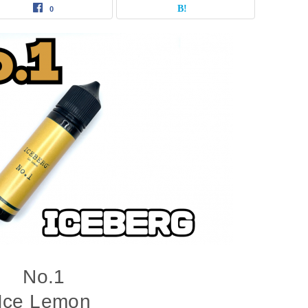
0
No.1
Ice Lemon