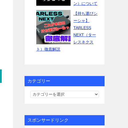
ン）について
【持ち運びシ
ーシャ】
TARLESS
NEXT（ター
レスネクス
ト）徹底解説
カテゴリー
カ
テ
ゴ
リ
スポンサードリンク
ー