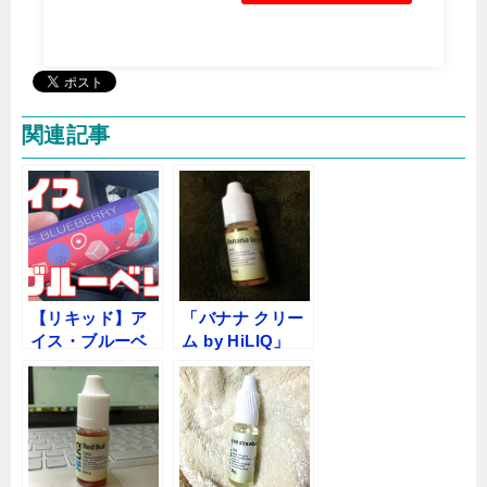
Yahoo!ショッピング
PayPayモール
関連記事
【リキッド】ア
「バナナ クリー
イス・ブルーベ
ム by HiLIQ」
リー【HiLIQ】レ
VAPEリキッドレ
ビュー
ビュー