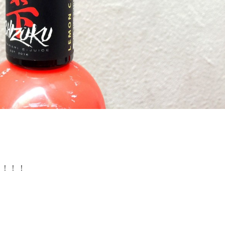
！
！！！！