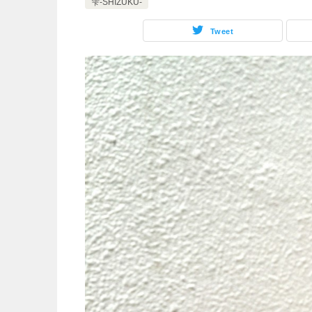
雫‐SHIZUKU-
Tweet