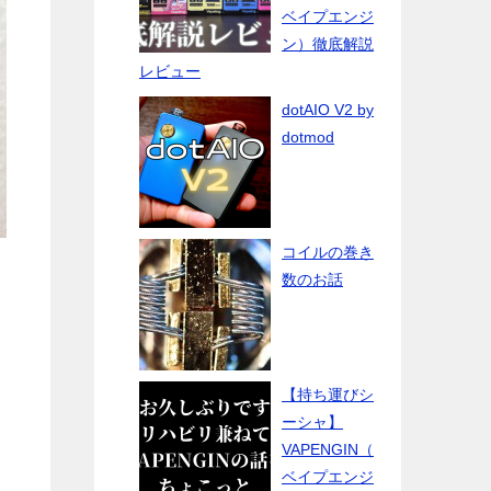
ベイプエンジ
ン）徹底解説
レビュー
dotAIO V2 by
dotmod
コイルの巻き
数のお話
【持ち運びシ
ーシャ】
VAPENGIN（
ベイプエンジ