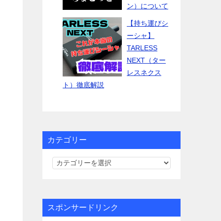
ン）について
【持ち運びシ
ーシャ】
TARLESS
NEXT（ター
レスネクス
ト）徹底解説
カテゴリー
カ
テ
ゴ
リ
スポンサードリンク
ー