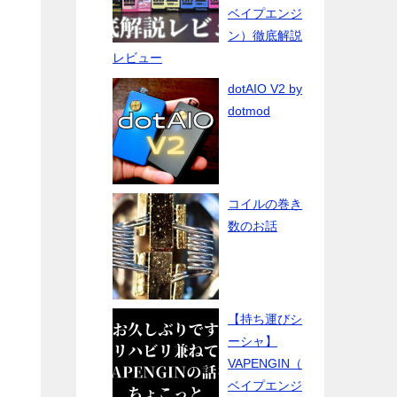
ベイプエンジ
ン）徹底解説
レビュー
dotAIO V2 by
dotmod
コイルの巻き
数のお話
【持ち運びシ
ーシャ】
VAPENGIN（
ベイプエンジ