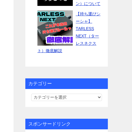
ン）について
【持ち運びシ
ーシャ】
TARLESS
NEXT（ター
レスネクス
ト）徹底解説
カテゴリー
カ
テ
ゴ
リ
スポンサードリンク
ー