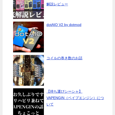
解説レビュー
dotAIO V2 by dotmod
コイルの巻き数のお話
【持ち運びシーシャ】
VAPENGIN（ベイプエンジン）につ
いて