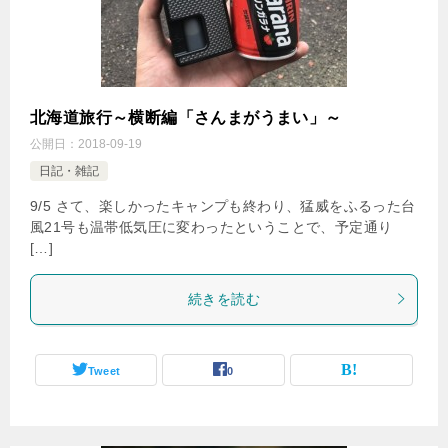
北海道旅行～横断編「さんまがうまい」～
公開日：
2018-09-19
日記・雑記
9/5 さて、楽しかったキャンプも終わり、猛威をふるった台
風21号も温帯低気圧に変わったということで、予定通り
[…]
続きを読む
Tweet
0