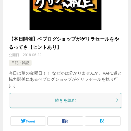
【本日開催】ベプログショップがゲリラセールをや
るってさ【ヒントあり】
公開日：
2018-06-22
日記・雑記
今日は華の金曜日！！ なぜかは分かりませんが、VAPE道と
協力関係にあるベプログショップがゲリラセールを執り行
[…]
続きを読む
Tweet
0