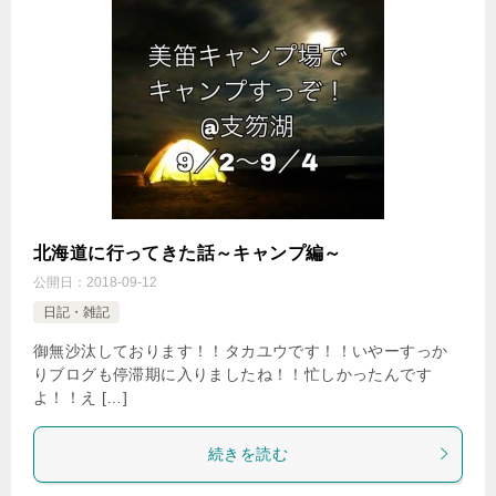
北海道に行ってきた話～キャンプ編～
公開日：
2018-09-12
日記・雑記
御無沙汰しております！！タカユウです！！いやーすっか
りブログも停滞期に入りましたね！！忙しかったんです
よ！！え […]
続きを読む