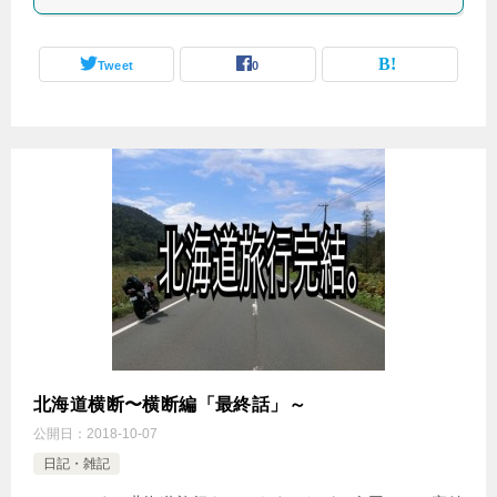
Tweet
0
北海道横断〜横断編「最終話」～
公開日：
2018-10-07
日記・雑記