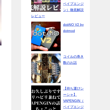
ベイプエンジ
ン）徹底解説
レビュー
dotAIO V2 by
dotmod
コイルの巻き
数のお話
【持ち運びシ
ーシャ】
VAPENGIN（
ベイプエンジ