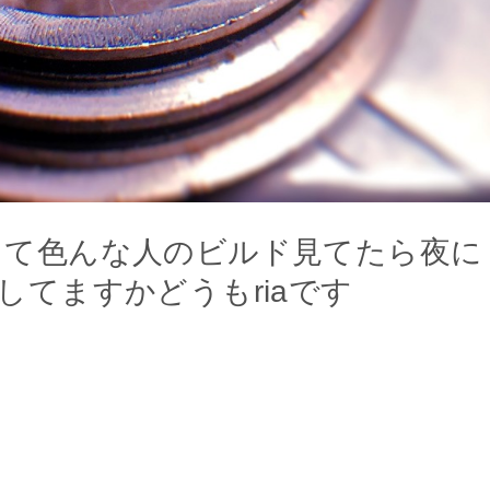
ューして色んな人のビルド見てたら夜に
てますかどうもriaです
。