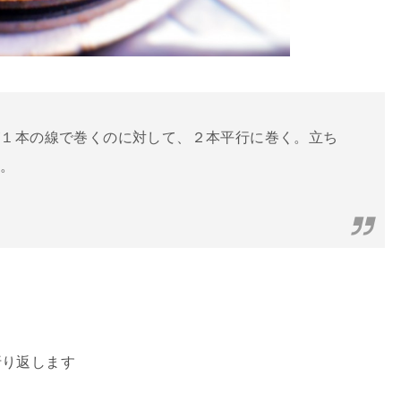
が１本の線で巻くのに対して、２本平行に巻く。立ち
噂。
折り返します