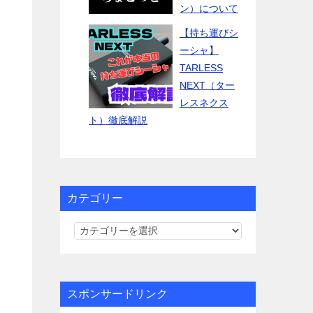
ン）について
【持ち運びシ
ーシャ】
TARLESS
NEXT（ター
レスネクス
ト）徹底解説
カテゴリー
カ
テ
ゴ
リ
スポンサードリンク
ー