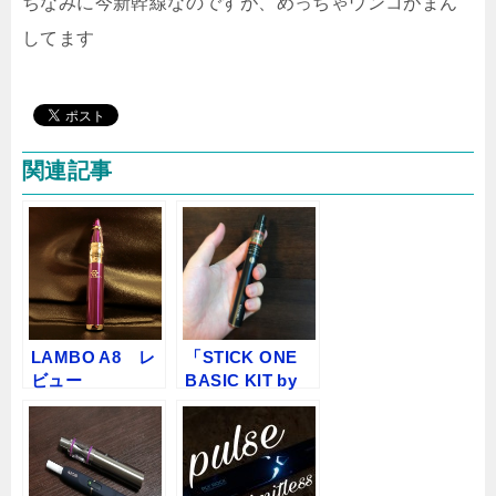
ちなみに今新幹線なのですが、めっちゃウンコがまん
してます
関連記事
LAMBO A8 レ
「STICK ONE
ビュー
BASIC KIT by
SMOK」スター
ターレビュー