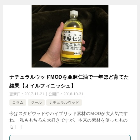
ナチュラルウッドMODを亜麻仁油で一年ほど育てた
結果【オイルフィニッシュ】
更新日：
2017-11-21
公開日：
2016-10-31
コラム
ツール
ナチュラルウッド
今はスタビウッドやハイブリッド素材のMODが大人気です
ね。 私ももちろん大好きですが、本来の素材を使ったもの
も […]