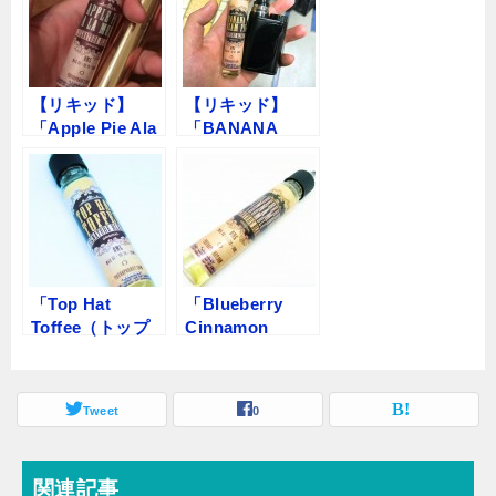
ーハット）」
【リキッド】
【リキッド】
「Apple Pie Ala
「BANANA
Mode（アップル
CREAM PIE（バ
パイアラモー
ナナクリームパ
ド） by The
イ） by The
Vapor Hut（ベイ
Vapor Hut（ベイ
パーハット）】
パーハット）】
レビュー
レビュー
「Top Hat
「Blueberry
Toffee（トップ
Cinnamon
ハットトフィ
Crumble by The
ー） by The
Vapor Hut」【リ
Vapor Hut（ベイ
キッド】レビュ
Tweet
0
パーハット）」
ー
【リキッド】レ
ビュー
関連記事