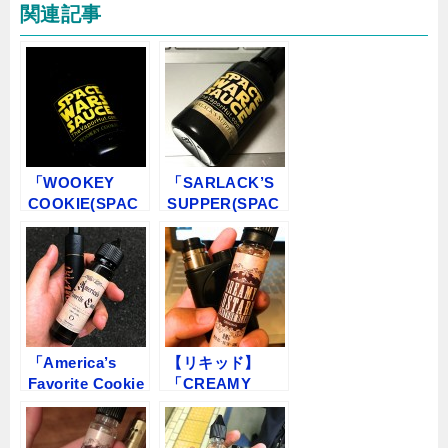
関連記事
「WOOKEY
「SARLACK’S
COOKIE(SPAC
SUPPER(SPAC
E WARS
E WARS
SAUCE) by The
SAUCE) by The
VaporHut」
VaporHut」
VAPEリキッドレ
VAPEリキッドレ
ビュー
ビュー
「America’s
【リキッド】
Favorite Cookie
「CREAMY
by The Vapor
CUSTARD by
Hut」VAPEリキ
The Vapor
ッドレビュー
Hut（ザ ベーパ