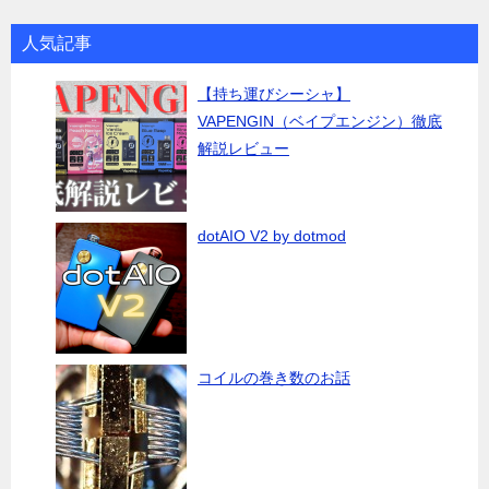
人気記事
【持ち運びシーシャ】
VAPENGIN（ベイプエンジン）徹底
解説レビュー
dotAIO V2 by dotmod
コイルの巻き数のお話