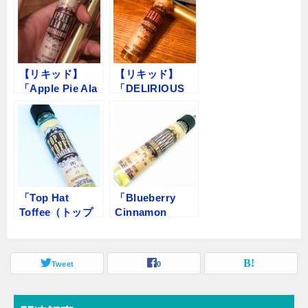
ッドレビュー
Hut（ザ ベーパ
ーハット）」
【リキッド】
【リキッド】
「Apple Pie Ala
「DELIRIOUS
Mode（アップル
by The Vapor
パイアラモー
Hut（ベイパーハ
ド） by The
ット）」レビュ
Vapor Hut（ベイ
ー
パーハット）】
レビュー
「Top Hat
「Blueberry
Toffee（トップ
Cinnamon
ハットトフィ
Crumble by The
ー） by The
Vapor Hut」【リ
Vapor Hut（ベイ
キッド】レビュ
Tweet
0
パーハット）」
ー
【リキッド】レ
ビュー