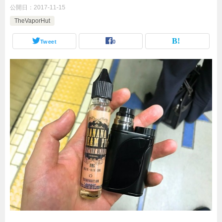
公開日：
2017-11-15
TheVaporHut
Tweet
0