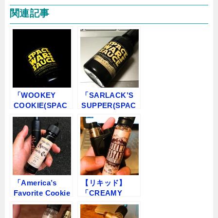
関連記事
「WOOKEY
「SARLACK’S
COOKIE(SPAC
SUPPER(SPAC
E WARS
E WARS
SAUCE) by The
SAUCE) by The
VaporHut」
VaporHut」
VAPEリキッドレ
VAPEリキッドレ
ビュー
ビュー
「America’s
【リキッド】
Favorite Cookie
「CREAMY
by The Vapor
CUSTARD by
Hut」VAPEリキ
The Vapor