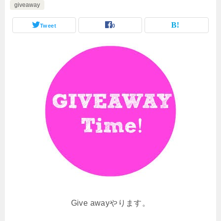
giveaway
Tweet
0
Give awayやります。