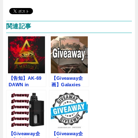
関連記事
【告知】AK-69
【Giveaway企
DAWN in
画】Galaxies
BUDOKANにJ
MTLのフルブラ
WELLが
ックが登場デー
ス！！
【Giveaway企
【Giveaway企