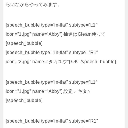
らいながらやってみます。
[speech_bubble type=”ln-flat” subtype=”L1″
icon=”1.jpg” name=”Abby”] 抽選はGleam使って
[/speech_bubble]
[speech_bubble type=”ln-flat” subtype=”R1″
icon=”2.jpg” name=”タカユウ”] OK [/speech_bubble]
[speech_bubble type=”ln-flat” subtype=”L1″
icon=”1.jpg” name=”Abby”] 設定デキタ？
[/speech_bubble]
[speech_bubble type=”ln-flat” subtype=”R1″