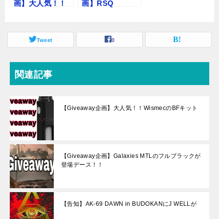
画】大人気！！
画】RSQ
WismecのBFキ
Squonk Box
ット
Tweet
0
関連記事
【Giveaway企画】大人気！！WismecのBFキット
【Giveaway企画】Galaxies MTLのフルブラックが
登場デース！！
【告知】AK-69 DAWN in BUDOKANにJ WELLが