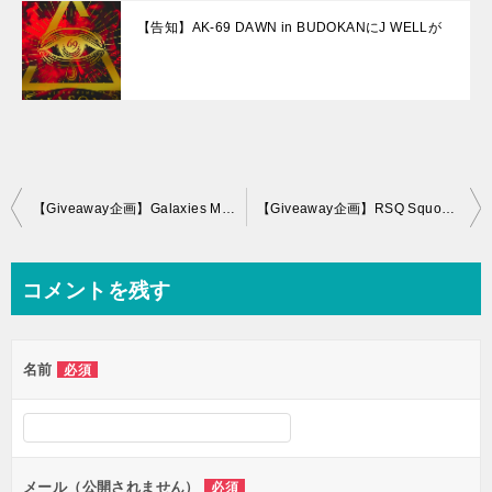
【告知】AK-69 DAWN in BUDOKANにJ WELLが
投
【Giveaway企画】Galaxies MTLのフルブラックが登場デース！！
【Giveaway企画】RSQ Squonk Box
稿
ナ
コメントを残す
ビ
ゲ
名前
必須
ー
シ
ョ
ン
メール（公開されません）
必須