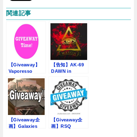
関連記事
【Giveaway】
【告知】AK-69
Vaporesso
DAWN in
Estoc Tank
BUDOKANにJ
Mega With EUC
WELLが
Coil
【Giveaway企
【Giveaway企
画】Galaxies
画】RSQ
MTLのフルブラ
Squonk Box