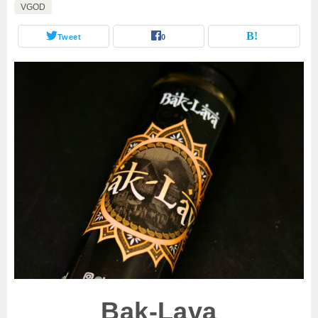
VGOD
Tweet
0
Bak-Lava