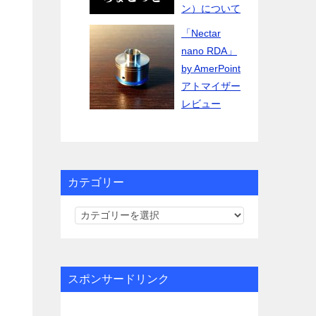
ン）について
「Nectar
nano RDA」
by AmerPoint
アトマイザー
レビュー
カテゴリー
カ
テ
ゴ
リ
スポンサードリンク
ー