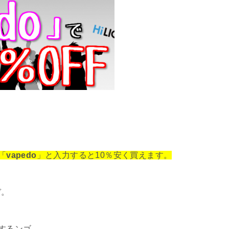
「
vapedo
」と入力すると10％安く買えます。
ぞ。
ーするンゴ。