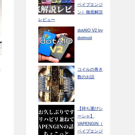
ベイプエンジ
ン）徹底解説
レビュー
dotAIO V2 by
dotmod
コイルの巻き
っ
数のお話
【持ち運びシ
ーシャ】
VAPENGIN（
ベイプエンジ