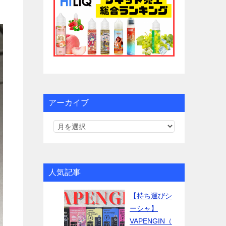
アーカイブ
人気記事
【持ち運びシ
ーシャ】
VAPENGIN（