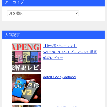
アーカイブ
人気記事
【持ち運びシーシャ】
VAPENGIN（ベイプエンジン）徹底
解説レビュー
dotAIO V2 by dotmod