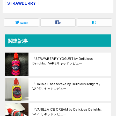
STRAWBERRY
CAKE by
DeliciousDeligh
ts」リキッドレ
Tweet
0
ビュー
関連記事
「STRAWBERRY YOGURT by Delicious
Delights」VAPEリキッドレビュー
「Double Cheesecake by DeliciousDelights」
VAPEリキッドレビュー
「VANILLA ICE CREAM by Delicious Delights」
VAPEリキッドレビュー