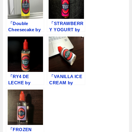
「Double
「STRAWBERR
Cheesecake by
Y YOGURT by
DeliciousDeligh
Delicious
ts」VAPEリキッ
Delights」VAPE
ドレビュー
リキッドレビュ
ー
「RY4 DE
「VANILLA ICE
LECHE by
CREAM by
Delicious
Delicious
Delights」VAPE
Delights」VAPE
リキッドレビュ
リキッドレビュ
ー
ー
「FROZEN