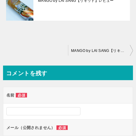
MANGO by LAI SANG【リキッド】レビュー
投
MANGO by LAI SANG【リキッド】レビュー
稿
ナ
コメントを残す
ビ
ゲ
名前
必須
ー
シ
ョ
ン
メール（公開されません）
必須