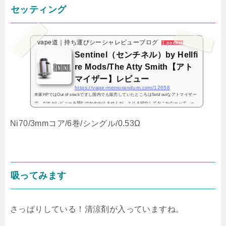
セッティング
vape道｜持ち運びシーシャレビューブログ
1 pocket
Sentinel（センチネル）by Hellfi
re Mods/The Atty Smith【アト
マイザー】レビュー
https://vape-memorandum.com/12658
本家HPではOut of stockですし国内でも販売していたところはSold outなアトマイザー
で、だれがレビューを望むのかわかりませんが、とりま紹介しておこかなーって。へ
へっ新品で買えるかどうかもよくわからないのでサクッといきましょうサクっと。セ
ンチネル！！Senti...
Ni70/3mmコア/6巻/シングル/0.53Ω
吸ってみます
さっぱりしている！清涼剤が入っていますね。