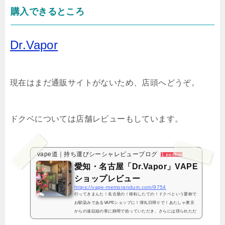
購入できるところ
Dr.Vapor
現在はまだ通販サイトがないため、店頭へどうぞ。
ドクベについては店舗レビューもしています。
vape道｜持ち運びシーシャレビューブログ
1 pocket
愛知・名古屋「Dr.Vapor」VAPE
ショップレビュー
https://vape-memorandum.com/9754
行ってきまんた！名古屋の！移転したての！ドクベという愛称で
お馴染みであるVAPEショップに！弾丸日帰りで！あたしゃ東京
からの遠征組の車に静岡で拾っていただき、さらには揺られただ
けだけども移転後初営業日に潜入してきましたので当日の様子や