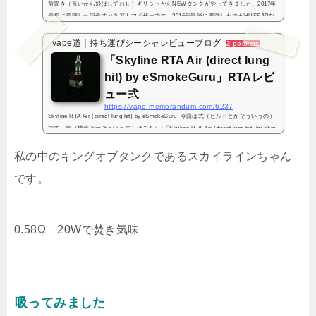
前置き（長いから飛ばしておｋ）ギリシャからNEWタンクがやってきました。2017年
最初に着弾した記念すべきアトマイザーです。2016年最後に着弾したのがHUSSARな
ので、2016年はタンク着弾で終わり、2017年はタンク着弾から始まるというRDA大好
きな私の所業とは思えな...
vape道｜持ち運びシーシャレビューブログ
2 pockets
「Skyline RTA Air (direct lung
hit) by eSmokeGuru」RTAレビ
ュー弐
https://vape-memorandum.com/6237
Skyline RTA Air (direct lung hit) by eSmokeGuru 今回は弐（ビルドとかそういうの）
です。壱（構造とかそういうの）はこちら↓「Skyline RTA Air (direct lung hit) by eSm
okeGuru」RTAレビュー壱ビルドしますデッキは２ポストでシングル前提です。さっそ
くマイク...
私の中のキングオブタンクであるスカイラインちゃん
です。
0.58Ω 20Wで焚き気味
吸ってみました