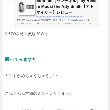
Sentinel（センチネル）by Hellfi
re Mods/The Atty Smith【アト
マイザー】レビュー
https://vape-memorandum.com/12658
本家HPではOut of stockですし国内でも販売していたところはSold outなアトマイザー
で、だれがレビューを望むのかわかりませんが、とりま紹介しておこかなーって。へ
へっ新品で買えるかどうかもよくわからないのでサクッといきましょうサクっと。セ
ンチネル！！Senti...
0.57Ωを焚き気味30Wで
吸ってみますた
ミントがめちゃくちゃうまい。
これたぶん本物のミントよりうまい。