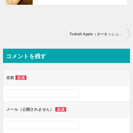
投
Turkish Apple（ターキッシュアップル）by VAGABOND VAPOUR（バガボンド）【リキッド】レビュー
稿
ナ
コメントを残す
ビ
ゲ
名前
必須
ー
シ
ョ
ン
メール（公開されません）
必須