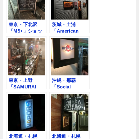
東京・下北沢
茨城・土浦
「M5+」ショッ
「American
プレビュー
Vape」ショップ
レビュー
東京・上野
沖縄・那覇
「SAMURAI
「Social
VAPORS」
Vapor」VAPEシ
VAPEショップレ
ョップレビュー
ビュー
北海道・札幌
北海道・札幌