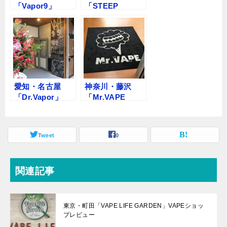
「Vapor9」
「STEEP
VAPEショップレ
BASE」VAPEシ
ビュー
ョップレビュー
愛知・名古屋
神奈川・藤沢
「Dr.Vapor」
「Mr.VAPE
VAPEショップレ
Fujisawa（ミス
ビュー
ターベイプ フジ
サワ）」VAPEシ
Tweet
0
ョップレビュー
関連記事
東京・町田「VAPE LIFE GARDEN」VAPEショッ
プレビュー