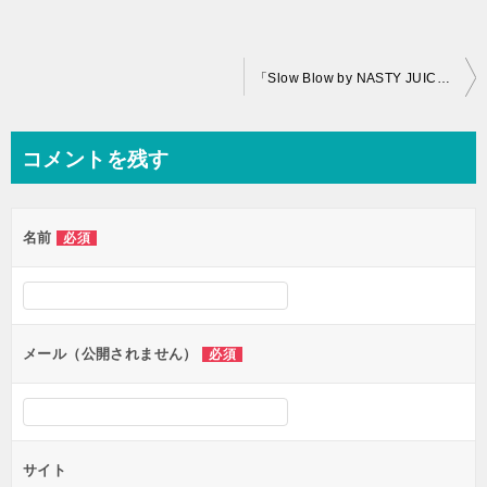
投
「Slow Blow by NASTY JUICE」VAPEリキッドレビュー
稿
ナ
コメントを残す
ビ
ゲ
名前
必須
ー
シ
ョ
ン
メール（公開されません）
必須
サイト