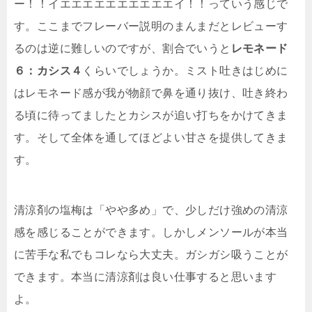
ー！！イエエエエエエエエエエイ！！っていう感じで
す。ここまでフレーバー説明のまんまだとレビューす
るのは逆に難しいのですが、割合でいうと
レモネード
６：カシス４
くらいでしょうか。ミスト吐きはじめに
はレモネード感が我が物顔で鼻を通り抜け、吐き終わ
る頃に待ってましたとカシスが追い打ちをかけてきま
す。そして全体を通してほどよい甘さを提供してきま
す。
清涼剤の塩梅は「やや多め」で、少しだけ強めの清涼
感を感じることができます。しかしメンソールが本当
に苦手な私でもコレなら大丈夫。ガシガシ吸うことが
できます。本当に清涼剤は良い仕事すると思います
よ。